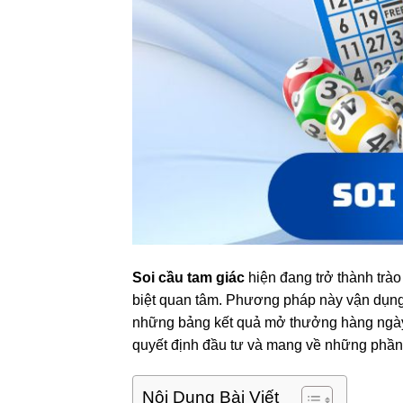
Soi cầu tam giác
hiện đang trở thành trào
biệt quan tâm. Phương pháp này vận dụng 
những bảng kết quả mở thưởng hàng ngày. 
quyết định đầu tư và mang về những phần t
Nội Dung Bài Viết