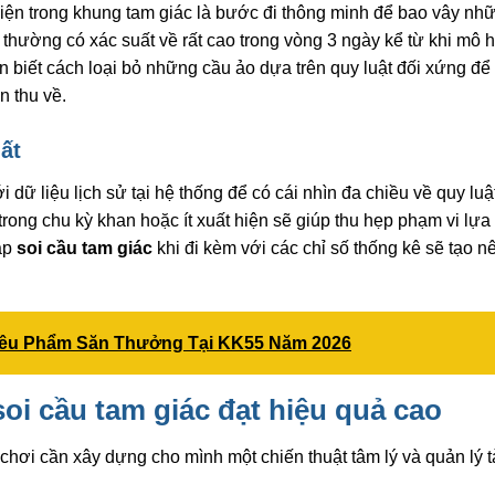
hiện trong khung tam giác là bước đi thông minh để bao vây nh
thường có xác suất về rất cao trong vòng 3 ngày kể từ khi mô 
 biết cách loại bỏ những cầu ảo dựa trên quy luật đối xứng để
n thu về.
ất
 dữ liệu lịch sử tại hệ thống để có cái nhìn đa chiều về quy luậ
rong chu kỳ khan hoặc ít xuất hiện sẽ giúp thu hẹp phạm vi lựa
áp
soi cầu tam giác
khi đi kèm với các chỉ số thống kê sẽ tạo n
iêu Phẩm Săn Thưởng Tại KK55 Năm 2026
oi cầu tam giác đạt hiệu quả cao
chơi cần xây dựng cho mình một chiến thuật tâm lý và quản lý t