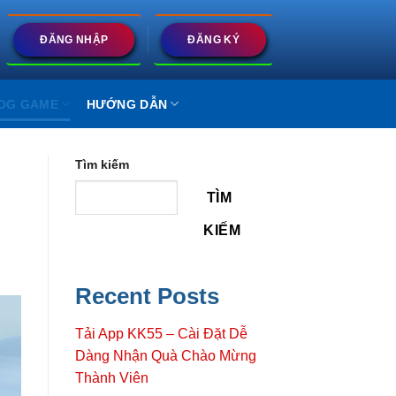
ĐĂNG NHẬP
ĐĂNG KÝ
OG GAME
HƯỚNG DẪN
Tìm kiếm
TÌM
KIẾM
Recent Posts
Tải App KK55 – Cài Đặt Dễ
Dàng Nhận Quà Chào Mừng
Thành Viên