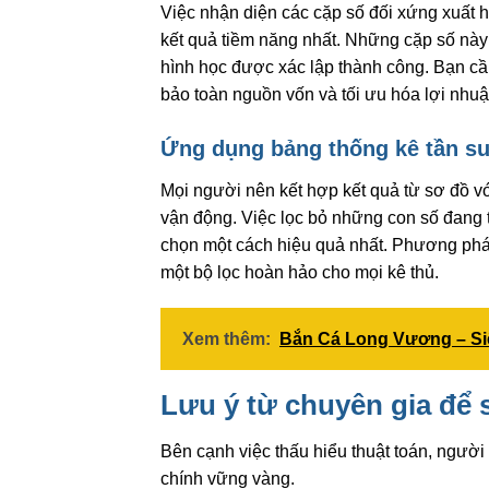
Việc nhận diện các cặp số đối xứng xuất 
kết quả tiềm năng nhất. Những cặp số này 
hình học được xác lập thành công. Bạn cần
bảo toàn nguồn vốn và tối ưu hóa lợi nhuậ
Ứng dụng bảng thống kê tần su
Mọi người nên kết hợp kết quả từ sơ đồ với
vận động. Việc lọc bỏ những con số đang t
chọn một cách hiệu quả nhất. Phương ph
một bộ lọc hoàn hảo cho mọi kê thủ.
Xem thêm:
Bắn Cá Long Vương – S
Lưu ý từ chuyên gia để s
Bên cạnh việc thấu hiểu thuật toán, người 
chính vững vàng.