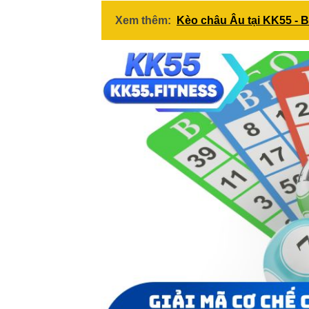
Xem thêm:
Kèo châu Âu tại KK55 - B