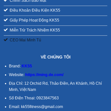
Chính Sách Bảo Mật
Điều Khoản Điều Kiện KK55
Giấy Phép Hoạt Động KK55
Miễn Trừ Trách Nhiệm KK55
CEO Mai Minh Tú
VỀ CHÚNG TÔI
Brand:
KK55
Website:
https://ming.de.com/
Địa Chỉ:
12 Orchid Rd, Thảo Điền, An Khánh, Hồ Chí
Minh, Việt Nam
Số Điện Thoại:
0923847563
Email:
kk55fitness@gmail.com