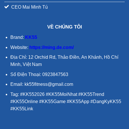
CEO Mai Minh Tú
VỀ CHÚNG TÔI
Brand:
KK55
Website:
https://ming.de.com/
Địa Chỉ:
12 Orchid Rd, Thảo Điền, An Khánh, Hồ Chí
Minh, Việt Nam
Số Điện Thoại:
0923847563
Email:
kk55fitness@gmail.com
Tag:
#KK552026 #KK55MoiNhat #KK55Trend
#KK55Online #KK55Game #KK55App #DangKyKK55
#KK55Link