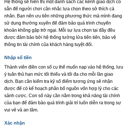
Hệ thống sẽ hiển thị một danh sách các kênh giao dịch có
sẵn để người chơi cân nhắc lựa chọn theo sở thích cá
nhân. Bạn nên ưu tiên những phương thức mà mình đang
sử dụng thường xuyên để đảm bảo quá trình chuyển
khoản không gặp trở ngại. Mỗi sự lựa chọn tại đây đều
được đảm bảo bởi hệ thống tường lửa tiên tiến, bảo vệ
thông tin tài chính của khách hàng tuyệt đối.
Nhập số tiền
Thành viên điền con số cụ thể muốn nạp vào hệ thống, lưu
ý tuân thủ hạn mức tối thiểu và tối đa cho mỗi lần giao
dịch. Bạn cần kiểm tra kỹ số điểm tương ứng sẽ nhận
được để có kế hoạch phân bổ nguồn vốn hợp lý cho các
sảnh cược. Con số này cần nằm trong khả năng tài chính
của bạn để đảm bảo quá trình giải trí luôn diễn ra trong sự
vui vẻ và an tâm.
Xác nhận