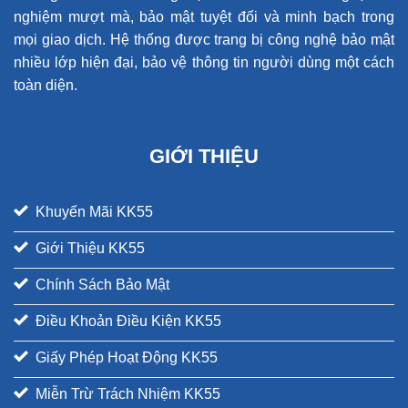
nghiệm mượt mà, bảo mật tuyệt đối và minh bạch trong
mọi giao dịch. Hệ thống được trang bị công nghệ bảo mật
nhiều lớp hiện đại, bảo vệ thông tin người dùng một cách
toàn diện.
GIỚI THIỆU
Khuyến Mãi KK55
Giới Thiệu KK55
Chính Sách Bảo Mật
Điều Khoản Điều Kiện KK55
Giấy Phép Hoạt Động KK55
Miễn Trừ Trách Nhiệm KK55