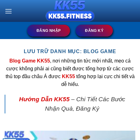
Bỏ
qua
nội
dung
ĐĂNG NHẬP
ĐĂNG KÝ
LƯU TRỮ DANH MỤC:
BLOG GAME
Blog Game KK55
, nơi những tin tức mới nhất, mẹo cá
cược không phải ai cũng biết được tổng hợp từ các cược
thủ top đầu châu Á được
KK55
tổng hợp lại cực chi tiết và
dễ hiểu.
Hướng Dẫn KK55
– Chi Tiết Các Bước
Nhận Quà, Đăng Ký