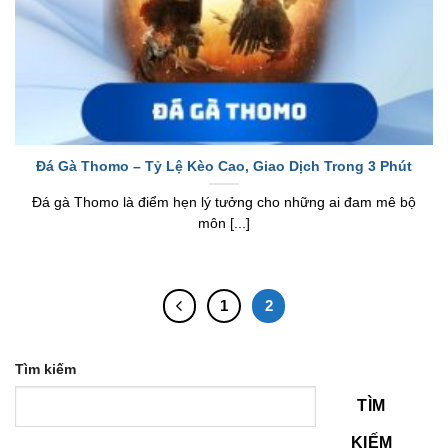
Đá Gà Thomo – Tỷ Lệ Kèo Cao, Giao Dịch Trong 3 Phút
Đá gà Thomo là điểm hẹn lý tưởng cho những ai đam mê bộ
môn [...]
1
2
Tìm kiếm
TÌM
KIẾM