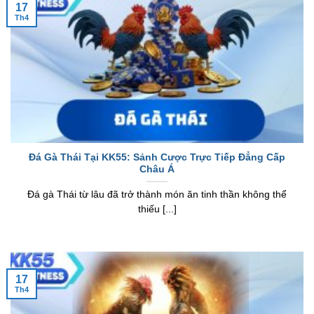
17
Th4
Đá Gà Thái Tại KK55: Sảnh Cược Trực Tiếp Đẳng Cấp
Châu Á
Đá gà Thái từ lâu đã trở thành món ăn tinh thần không thể
thiếu [...]
17
Th4